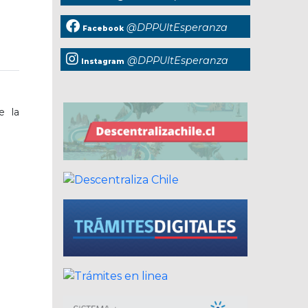
@DPPUltEsperanza
Facebook
@DPPUltEsperanza
Instagram
e la