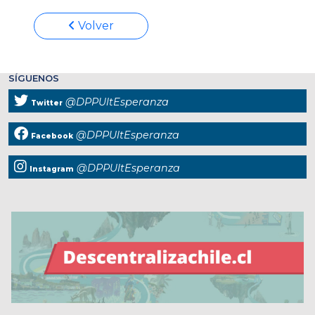
Volver
SÍGUENOS
@DPPUltEsperanza
Twitter
@DPPUltEsperanza
Facebook
@DPPUltEsperanza
Instagram